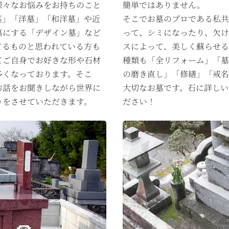
様々なお悩みをお持ちのこと
簡単ではありません。
墓」「洋墓」「和洋墓」や近
そこでお墓のプロである私
墓にする「デザイン墓」など
って、シミになったり、欠
てるものと思われている方も
スによって、美しく蘇らせる
てご自身でお好きな形や石材
種類も「全リフォーム」「墓
多くなっております。そこ
の磨き直し」「修繕」「戒名
お話をお聞きしながら世界に
大切なお墓です。石に詳しい
りをさせていただきます。
ださい！