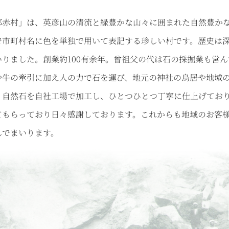
郡赤村」は、英彦山の清流と緑豊かな山々に囲まれた自然豊か
で市町村名に色を単独で用いて表記する珍しい村です。歴史は
いりました。創業約100有余年。曾祖父の代は石の採掘業も営
や牛の牽引に加え人の力で石を運び、地元の神社の鳥居や地域
、自然石を自社工場で加工し、ひとつひとつ丁寧に仕上げてお
てもらっており日々感謝しております。これからも地域のお客
んでまいります。