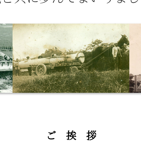
ご 挨 拶