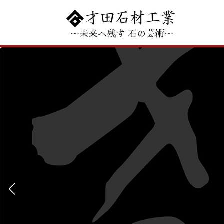
コ
ナ
ン
ビ
テ
ゲ
ン
ー
ツ
シ
へ
ョ
ス
ン
キ
に
ッ
移
プ
動