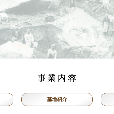
事 業 内 容
墓地紹介